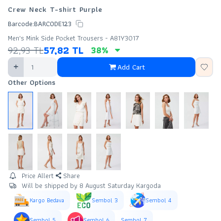
Crew Neck T-shirt Purple
Barcode:
BARCODE123
Men's Mink Side Pocket Trousers - A81Y3017
92,93
TL
57,82
TL
38
%
Add Cart
Other Options
Price Allert
Share
Will be shipped by 8 August Saturday Kargoda
Kargo Bedava
Sembol 3
Sembol 4
Sembol 5
Sembol 6
Sembol 7