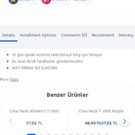
Details
Installment Options
Comments (0)
Recommend
Delivery
15 gün içinde ücretsiz iade.Detaylı bilgi için
tıklayın
Bu ürün
AVVA
tarafından gönderilecektir.
%97 PAMUK %3 ELASTAN
More
Tops
Benzer Ürünler
Crew Neck Women's T-shirt
Crew Neck T-shirt Purple
57,82
TL
92,93
TL
57,82
TL