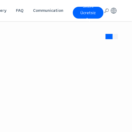
Siteni
lery
FAQ
Communication
Ücretsiz
Aç