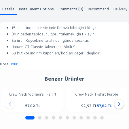
Details
Installment Options
Comments (0)
Recommend
Delivery
15 gün içinde ücretsiz iade.Detaylı bilgi için
tıklayın
Ürün beden tablosunu görüntülemek için
tıklayın
Bu ürün
Koycebine
tarafından gönderilecektir.
Huawei GT Classic Kahverengi Akıllı Saat
Bu butikte indirim kuponları/kodları geçerli değildir.
More
Hour
Benzer Ürünler
Crew Neck Women's T-shirt
Crew Neck T-shirt Purple
57,82
TL
92,93
TL
57,82
TL