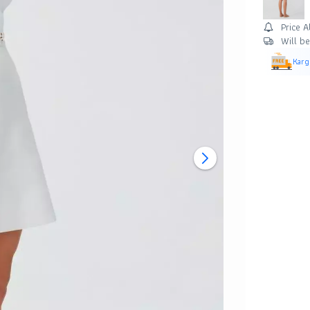
Price A
Will b
Karg