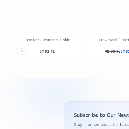
Crew Neck Women's T-shirt
Crew Neck T-shir
57,82
TL
92,93
TL
57,8
Subscribe to Our New
Stay informed about the lates