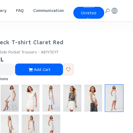
Siteni
lery
FAQ
Communication
Ücretsiz
Aç
eck T-shirt Claret Red
 Side Pocket Trousers - A81Y3017
TL
Add Cart
ions