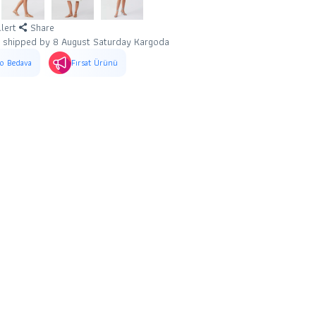
llert
Share
e shipped by 8 August Saturday Kargoda
o Bedava
Fırsat Ürünü