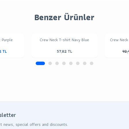
Benzer Ürünler
t Purple
Crew Neck T-shirt Navy Blue
Crew Neck 
2
TL
57,82
TL
92,
sletter
t news, special offers and discounts.