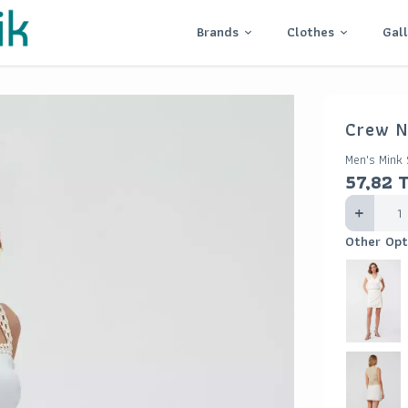
Brands
Clothes
Gal
Crew N
Men's Mink
57,82
Other Opt