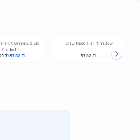
T-shirt Green Bid Bid
Crew Neck T-shirt Yellow
Product
93
TL
57,82
TL
57,82
TL