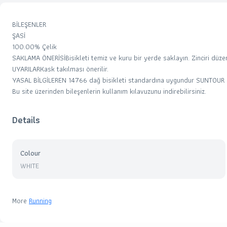
BİLEŞENLER
ŞASİ
100.00% Çelik
SAKLAMA ÖNERİSİ
Bisikleti temiz ve kuru bir yerde saklayın. Zinciri düze
UYARILAR
Kask takılması önerilir.
YASAL BİLGİLER
EN 14766 dağ bisikleti standardına uygundur SUNTOUR maş
Bu site üzerinden bileşenlerin kullanım kılavuzunu indirebilirsiniz.
Details
Colour
WHITE
More
Running