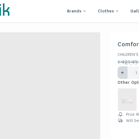
Brands
Clothes
Gal
Comfor
CHILDREN'S
1.921,93
Other Opt
Price A
Will b