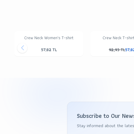
Crew Neck Women's T-shirt
Crew Neck T-shir
57,82
TL
92,93
TL
57,8
Subscribe to Our New
Stay informed about the lates