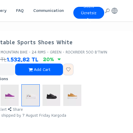
Siteni
lery
FAQ
Communication
Ücretsiz
Aç
table Sports Shoes White
 MOUNTAIN BIKE - 24 RIMS - GREEN - ROCKRIDER 500 B'TWIN
TL
1.532,82
TL
20
%
Add Cart
ions
llert
Share
e shipped by 7 August Friday Kargoda