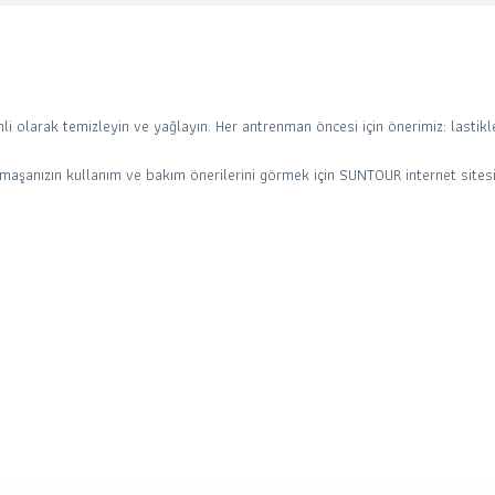
nli olarak temizleyin ve yağlayın. Her antrenman öncesi için önerimiz: lastikle
anızın kullanım ve bakım önerilerini görmek için SUNTOUR internet sitesini