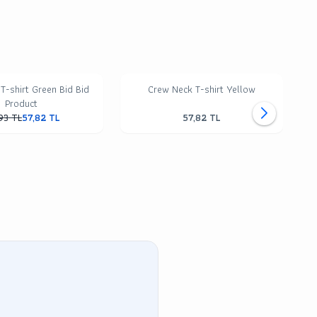
T-shirt Green Bid Bid
Crew Neck T-shirt Yellow
Product
93
TL
57,82
TL
57,82
TL