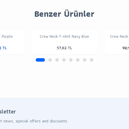
Benzer Ürünler
t Purple
Crew Neck T-shirt Navy Blue
Crew Neck 
2
TL
57,82
TL
92,
sletter
t news, special offers and discounts.