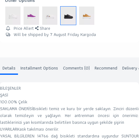
Other Options
Price Allert
Share
Will be shipped by 7 August Friday Kargoda
Details
Installment Options
Comments (0)
Recommend
Delivery
BİLEŞENLER
ŞASİ
100.00% Çelik
SAKLAMA ÖNERİSİ
Bisikleti temiz ve kuru bir yerde saklayın. Zinciri düzenli
olarak temizleyin ve yağlayın. Her antrenman öncesi için önerimiz:
lastiklerinizi yan kısımlarında belirtilen basınca uygun şekilde şişirin
UYARILAR
Kask takılması önerilir.
YASAL BİLGİLER
EN 14766 dağ bisikleti standardına uygundur SUNTOUR