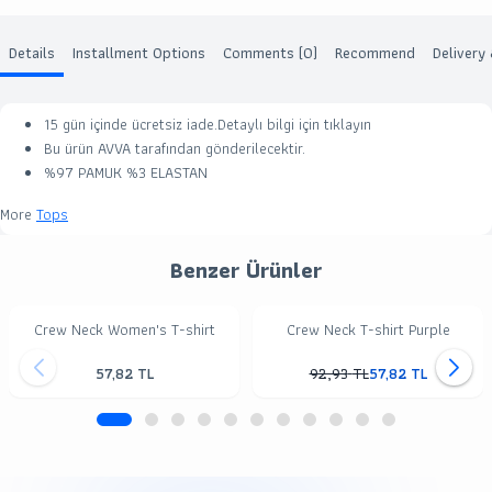
Details
Installment Options
Comments (0)
Recommend
Delivery
15 gün içinde ücretsiz iade.Detaylı bilgi için
tıklayın
Bu ürün
AVVA
tarafından gönderilecektir.
%97 PAMUK %3 ELASTAN
More
Tops
Benzer Ürünler
Crew Neck Women's T-shirt
Crew Neck T-shirt Purple
57,82
TL
92,93
TL
57,82
TL