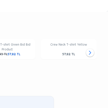
T-shirt Green Bid Bid
Crew Neck T-shirt Yellow
Product
93
TL
57,82
TL
57,82
TL