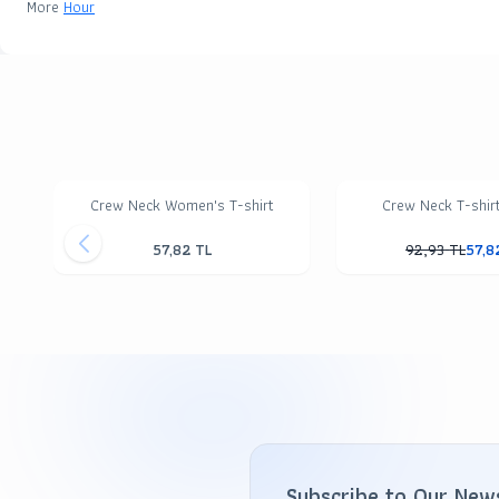
More
Hour
Crew Neck Women's T-shirt
Crew Neck T-shir
57,82
TL
92,93
TL
57,8
Subscribe to Our New