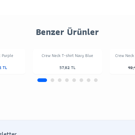
Benzer Ürünler
t Purple
Crew Neck T-shirt Navy Blue
Crew Neck 
2
TL
57,82
TL
92,
sletter